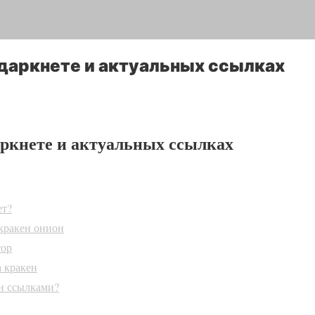
 даркнете и актуальных ссылках
аркнете и актуальных ссылках
ет?
 кракен онион
тор
 кракен
ен ссылками?