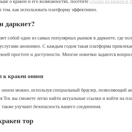
льше о кракен и его возможностях, посетите
ссылка на кракен в т
в том, как использовать платформу эффективно.
н даркнет?
яет собой один из самых популярных рынков в даркнете, где по
 услугами анонимно. С каждым годом такая платформа привлека
своей простоте и доступности. Многие новички задаются вопросо
п к кракен онион
н онион можно, используя специальный браузер, позволяющий 
уя Tor, вы сможете легко найти актуальные ссылки и войти на пл
также улучшит безопасность вашего соединения.
кракен тор