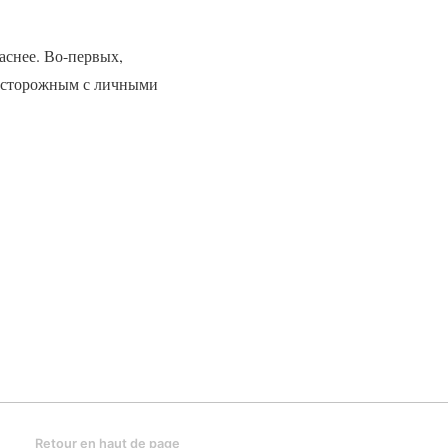
аснее. Во-первых,
 осторожным с личными
Retour en haut de page