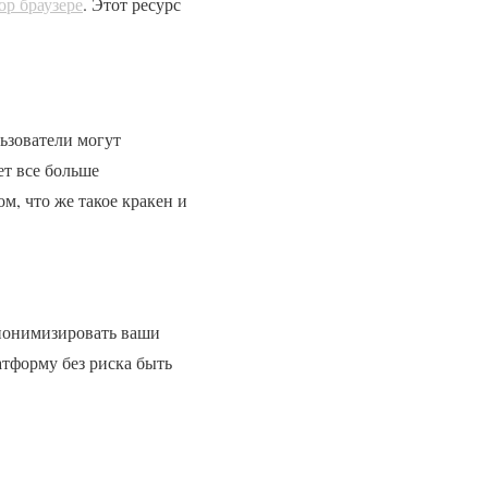
ор браузере
. Этот ресурс
льзователи могут
ет все больше
м, что же такое кракен и
анонимизировать ваши
атформу без риска быть