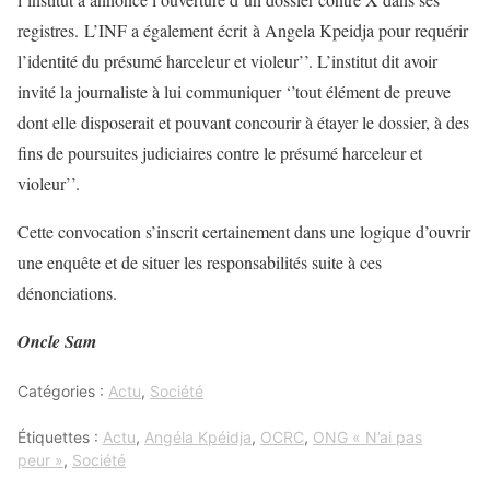
registres. L’INF a également écrit à Angela Kpeidja pour requérir
l’identité du présumé harceleur et violeur’’. L’institut dit avoir
invité la journaliste à lui communiquer ‘’tout élément de preuve
dont elle disposerait et pouvant concourir à étayer le dossier, à des
fins de poursuites judiciaires contre le présumé harceleur et
violeur’’.
Cette convocation s’inscrit certainement dans une logique d’ouvrir
une enquête et de situer les responsabilités suite à ces
dénonciations.
Oncle Sam
Catégories :
Actu
,
Société
Étiquettes :
Actu
,
Angéla Kpéidja
,
OCRC
,
ONG « N’ai pas
peur »
,
Société