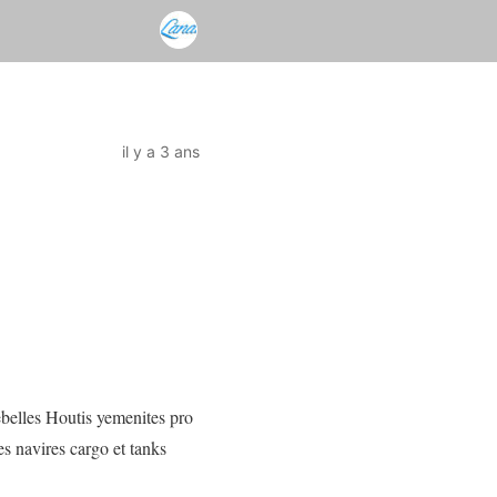
il y a 3 ans
ebelles Houtis yemenites pro
es navires cargo et tanks