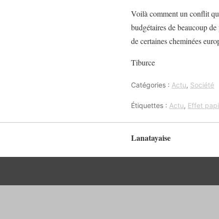
Voilà comment un conflit que
budgétaires de beaucoup de p
de certaines cheminées europ
Tiburce
Catégories :
Actu
,
Société
Étiquettes :
Actu
,
Effet papi
Lanatayaise