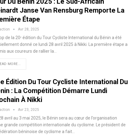
ur Du Bénin 2025 : Le Sud-Africain
inardt Janse Van Rensburg Remporte La
emière Étape
action
Avr 28, 2025
op de la 20ᵉ édition du Tour Cycliste International du Bénin a été
ciellement donné ce lundi 28 avril 2025 à Nikki. La première étape a
is aux coureurs de rallier la…
EAD MORE...
e Édition Du Tour Cycliste International Du
nin : La Compétition Démarre Lundi
ochain À Nikki
action
Avr 23, 2025
8 avril au 3 mai 2025, le Bénin sera au cœur de l’organisation
ne grande compétition internationale du cyclisme. Le président de
édération béninoise de cyclisme a fait…