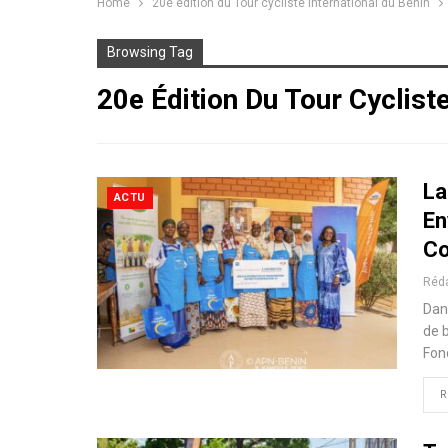
Home
20e édition du Tour cycliste international du Bénin
Browsing Tag
20e Édition Du Tour Cycliste
La
ACTU
En
Co
Réd
Dan
de 
Fon
R