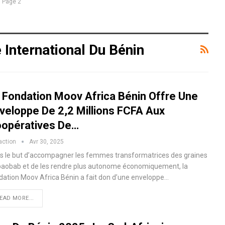
Page 2
 International Du Bénin
 Fondation Moov Africa Bénin Offre Une
veloppe De 2,2 Millions FCFA Aux
opératives De…
action
Avr 30, 2025
s le but d’accompagner les femmes transformatrices des graines
baobab et de les rendre plus autonome économiquement, la
dation Moov Africa Bénin a fait don d’une enveloppe…
EAD MORE...