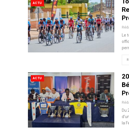
To
ACTU
Re
Pr
Réd
Le t
offi
perm
R
20
ACTU
Bé
Pr
Réd
Du 2
d’u
la F