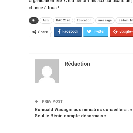
organisationnelle. C’est désormais aux candidats de jo
chance à tous !
Actu
BAC 2026
Education
message
Sèdami M
Facebook
Twitter
Google+
Share
Rédaction
PREV POST
Romuald Wadagni aux ministres conseillers : «
Seul le Bénin compte désormais »