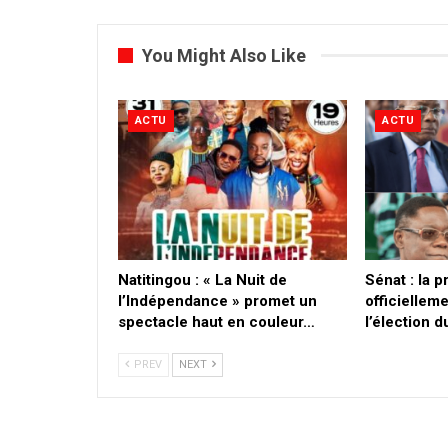
You Might Also Like
ACTU
ACTU
​Natitingou : « La Nuit de
Sénat : la 
l’Indépendance » promet un
officielleme
spectacle haut en couleur…
l’élection 
PREV
NEXT