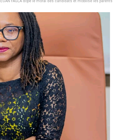
EGAN FAGLA dope le moral des candidats et mobilise les parents