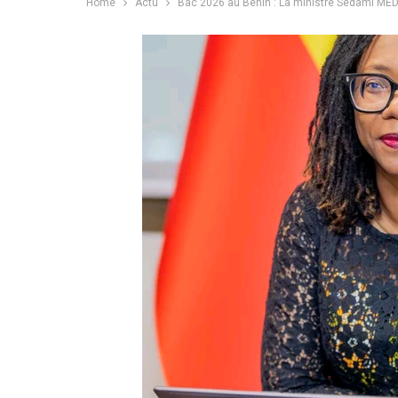
Home
Actu
Bac 2026 au Bénin : La ministre Sèdami MED