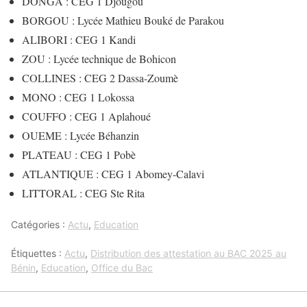
DONGA : CEG 1 Djougou
BORGOU : Lycée Mathieu Bouké de Parakou
ALIBORI : CEG 1 Kandi
ZOU : Lycée technique de Bohicon
COLLINES : CEG 2 Dassa-Zoumè
MONO : CEG 1 Lokossa
COUFFO : CEG 1 Aplahoué
OUEME : Lycée Béhanzin
PLATEAU : CEG 1 Pobè
ATLANTIQUE : CEG 1 Abomey-Calavi
LITTORAL : CEG Ste Rita
Catégories :
Actu
,
Education
Étiquettes :
Actu
,
Distribution des attestation au BAC 2025 au
Bénin
,
Education
,
Office du Bac