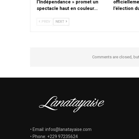
l’Indépendance » promet un
officielleme
spectacle haut en couleur…
l’élection 
PREV
NEXT
Comments are closed, bu
• Email: infos@lanatayaise.com
• Phone: +229 97235624