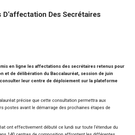
 D’affectation Des Secrétaires
 mis en ligne les affectations des secrétaires retenus pour
on et de délibération du Baccalauréat, session de juin
consulter leur centre de déploiement sur la plateforme
alauréat précise que cette consultation permettra aux
urs postes avant le démarrage des prochaines étapes de
at ont effectivement débuté ce lundi sur toute l’étendue du
s dans 140 centres de composition affrontent les différentes