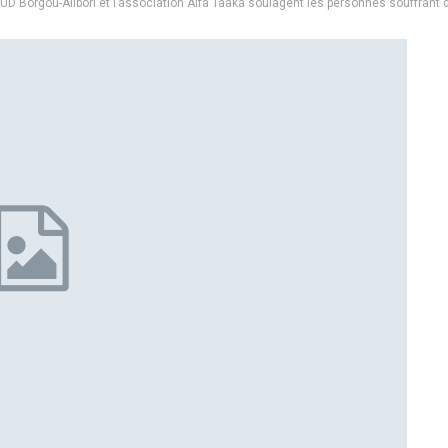
UD Borgou-Alibori et l’association Alfa Taaka soulagent les personnes souffrant d