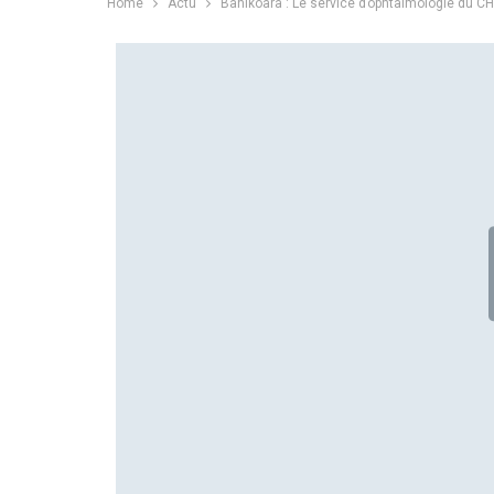
Home
Actu
Banikoara : Le service d’ophtalmologie du CH