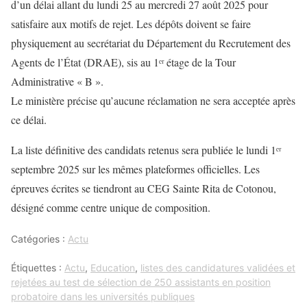
d’un délai allant du lundi 25 au mercredi 27 août 2025 pour
satisfaire aux motifs de rejet. Les dépôts doivent se faire
physiquement au secrétariat du Département du Recrutement des
Agents de l’État (DRAE), sis au 1ᵉʳ étage de la Tour
Administrative « B ».
Le ministère précise qu’aucune réclamation ne sera acceptée après
ce délai.
La liste définitive des candidats retenus sera publiée le lundi 1ᵉʳ
septembre 2025 sur les mêmes plateformes officielles. Les
épreuves écrites se tiendront au CEG Sainte Rita de Cotonou,
désigné comme centre unique de composition.
Catégories :
Actu
Étiquettes :
Actu
,
Education
,
listes des candidatures validées et
rejetées au test de sélection de 250 assistants en position
probatoire dans les universités publiques