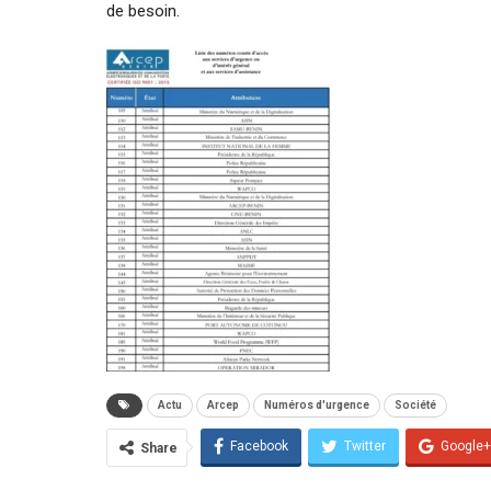
de besoin.
Actu
Arcep
Numéros d'urgence
Société
Facebook
Twitter
Google+
Share