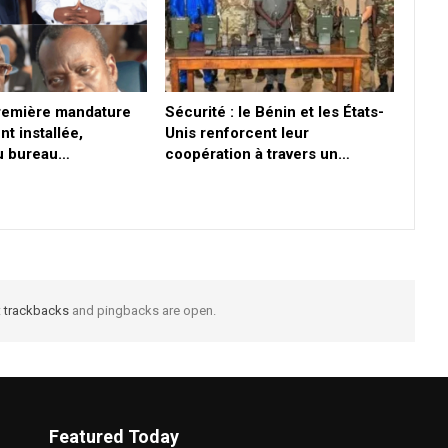
première mandature
Sécurité : le Bénin et les États-
nt installée,
Unis renforcent leur
du bureau…
coopération à travers un…
t
trackbacks
and pingbacks are open.
Featured Today