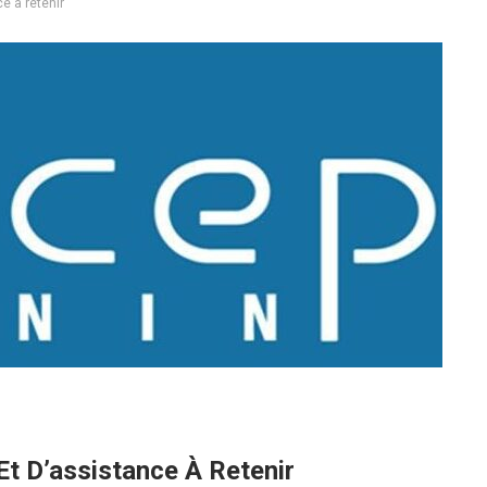
e à retenir
t D’assistance À Retenir