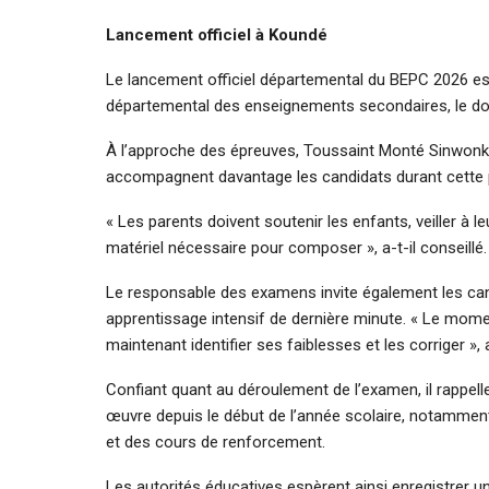
Lancement officiel à Koundé
Le lancement officiel départemental du BEPC 2026 est
départemental des enseignements secondaires, le doc
À l’approche des épreuves, Toussaint Monté Sinwonko a
accompagnent davantage les candidats durant cette p
« Les parents doivent soutenir les enfants, veiller à le
matériel nécessaire pour composer », a-t-il conseillé.
Le responsable des examens invite également les candi
apprentissage intensif de dernière minute. « Le moment
maintenant identifier ses faiblesses et les corriger », a
Confiant quant au déroulement de l’examen, il rappell
œuvre depuis le début de l’année scolaire, notammen
et des cours de renforcement.
Les autorités éducatives espèrent ainsi enregistrer u