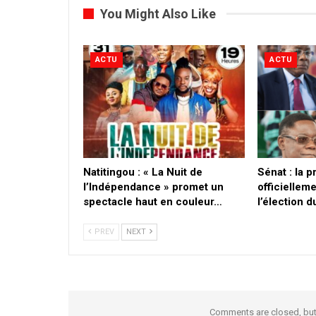
You Might Also Like
ACTU
ACTU
​Natitingou : « La Nuit de
Sénat : la 
l’Indépendance » promet un
officielleme
spectacle haut en couleur…
l’élection 
PREV
NEXT
Comments are closed, bu