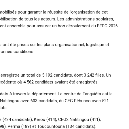
obilisés pour garantir la réussite de l’organisation de cet
ilisation de tous les acteurs. Les administrations scolaires,
aillent ensemble pour assurer un bon déroulement du BEPC 2026
 ont été prises sur les plans organisationnel, logistique et
bonnes conditions.
nregistre un total de 5 192 candidats, dont 3 242 filles. Un
écédente où 4 562 candidats avaient été enregistrés.
dats à travers le département. Le centre de Tanguiéta est le
 1 Natitingou avec 603 candidats, du CEG Péhunco avec 521
ats.
434 candidats), Kérou (414), CEG2 Natitingou (411),
298), Perma (189) et Toucountouna (134 candidats).