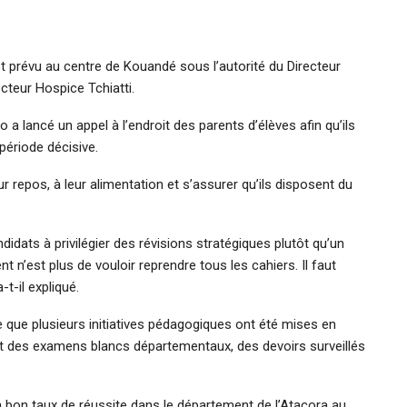
 prévu au centre de Kouandé sous l’autorité du Directeur
teur Hospice Tchiatti.
 lancé un appel à l’endroit des parents d’élèves afin qu’ils
ériode décisive.
ur repos, à leur alimentation et s’assurer qu’ils disposent du
dats à privilégier des révisions stratégiques plutôt qu’un
 n’est plus de vouloir reprendre tous les cahiers. Il faut
-t-il expliqué.
e que plusieurs initiatives pédagogiques ont été mises en
t des examens blancs départementaux, des devoirs surveillés
n bon taux de réussite dans le département de l’Atacora au