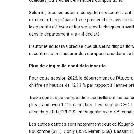
quelques jours du lancement des compositions.
Selon lui, tous les acteurs du système éducatif sont m
examen. « Les préparatifs se passent bien avec la mob
les parents d’élèves et les services techniques trav
dans le département », a-t-il déclaré.
L’autorité éducative précise que plusieurs dispositions
sécuritaire afin d’assurer des compositions dans de 
Plus de cinq mille candidats inscrits
Pour cette session 2026, le département de l’Atacora e
chiffre en hausse de 12,13 % par rapport à l’année pr
Treize centres de composition accueilleront les candi
plus grand avec 1 114 candidats. Il est suivi du CEG
candidats et du CPEC Saint-Augustin avec 479 candid
Les autres centres sont notamment ceux de Kouandé (
Boukombé (381), Cobly (358), Matéri (356), Dassari (