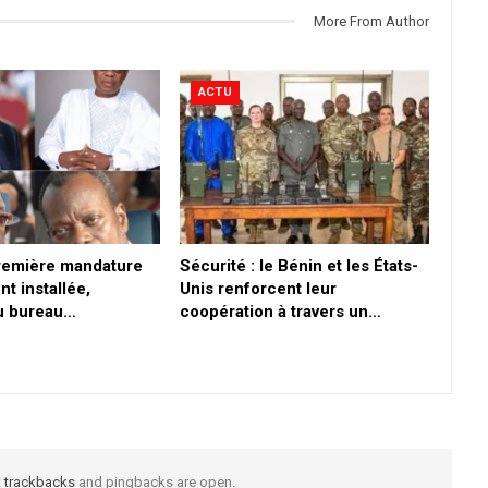
More From Author
ACTU
première mandature
Sécurité : le Bénin et les États-
nt installée,
Unis renforcent leur
du bureau…
coopération à travers un…
t
trackbacks
and pingbacks are open.