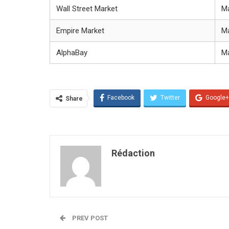
Wall Street Market
М
Empire Market
М
AlphaBay
М
Facebook
Twitter
Google+
Share
Rédaction
PREV POST