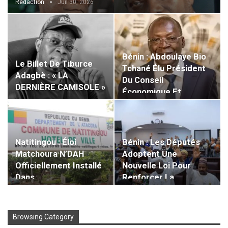
Rédaction
Juil 30, 2026
Bénin : Abdoulaye Bio
Le Billet De Tiburce
Tchané Élu Président
Adagbè : « LA
Du Conseil
DERNIÈRE CAMISOLE »
Économique Et…
​Natitingou : Éloi
Bénin : Les Députés
Matchoura N’DAH
Adoptent Une
Officiellement Installé
Nouvelle Loi Pour
Dans…
Renforcer La…
Browsing Category