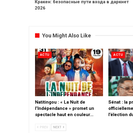
Кракен: безопасные пути входа в даркнет
2026
You Might Also Like
ACTU
ACTU
​Natitingou : « La Nuit de
Sénat : la 
l’Indépendance » promet un
officielleme
spectacle haut en couleur…
l’élection 
PREV
NEXT