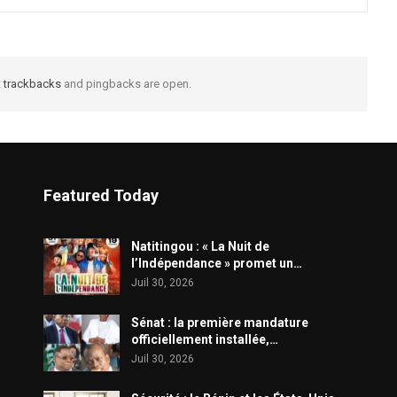
t
trackbacks
and pingbacks are open.
Featured Today
​Natitingou : « La Nuit de
l’Indépendance » promet un…
Juil 30, 2026
Sénat : la première mandature
officiellement installée,…
Juil 30, 2026