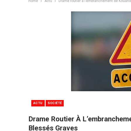
Home
Actu
Drame routier à l’embranchement de Kouandé
ACTU
SOCIÉTÉ
Drame Routier À L’embrancheme
Blessés Graves