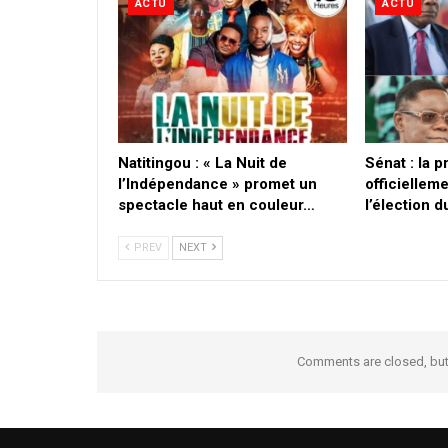
ACTU
ACTU
​Natitingou : « La Nuit de
Sénat : la 
l’Indépendance » promet un
officielleme
spectacle haut en couleur…
l’élection 
PREV
NEXT
Comments are closed, bu