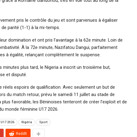
ute grâce à Romaine Gandonou, très en vue tout au long de la
ivement pris le contrôle du jeu et sont parvenues à égaliser
de parité (1-1) à la mi-temps.
eur domination et ont pris l’avantage à la 62e minute. Loin de
mbativité. À la 72e minute, Nazifatou Dangui, parfaitement
es à égalité, relançant complètement le suspense.
 minutes plus tard, le Nigeria a inscrit un troisième but,
se et disputé.
 réels espoirs de qualification. Avec seulement un but de
lors du match retour, prévu le samedi 11 juillet au stade de
plus favorable, les Béninoises tenteront de créer l’exploit et de
e du monde féminine U17 2026.
n U17 2026
Nigéria
Sport
ReddIt