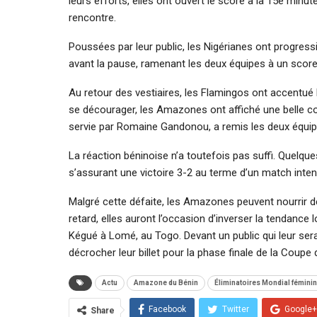
leurs efforts, elles ont ouvert le score à la 15e min
rencontre.
Poussées par leur public, les Nigérianes ont progress
avant la pause, ramenant les deux équipes à un score 
Au retour des vestiaires, les Flamingos ont accentué l
se décourager, les Amazones ont affiché une belle co
servie par Romaine Gandonou, a remis les deux équip
La réaction béninoise n’a toutefois pas suffi. Quelques
s’assurant une victoire 3-2 au terme d’un match inten
Malgré cette défaite, les Amazones peuvent nourrir de
retard, elles auront l’occasion d’inverser la tendance 
Kégué à Lomé, au Togo. Devant un public qui leur sera 
décrocher leur billet pour la phase finale de la Coup
Actu
Amazone du Bénin
Éliminatoires Mondial fémini
Facebook
Twitter
Google+
Share