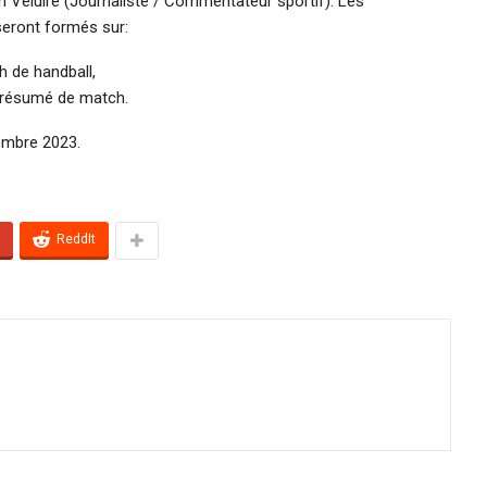
yn Veluire (Journaliste / Commentateur sportif). Les
 seront formés sur:
 de handball,
n résumé de match.
embre 2023.
ReddIt