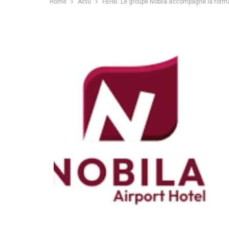
Home
Actu
FBHB: Le groupe Nobila accompagne la format