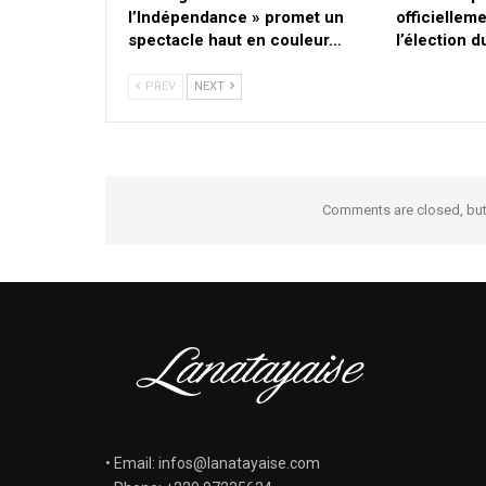
l’Indépendance » promet un
officielleme
spectacle haut en couleur…
l’élection 
PREV
NEXT
Comments are closed, bu
• Email: infos@lanatayaise.com