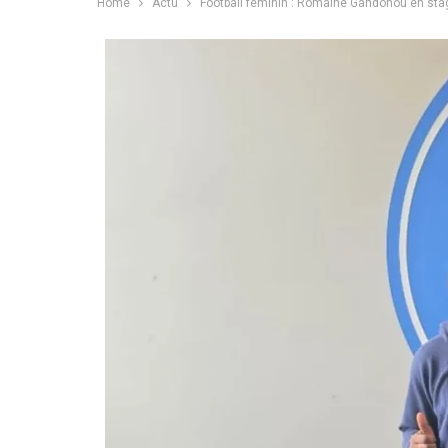
Home
Actu
Football féminin : Romaine Gandonou en st