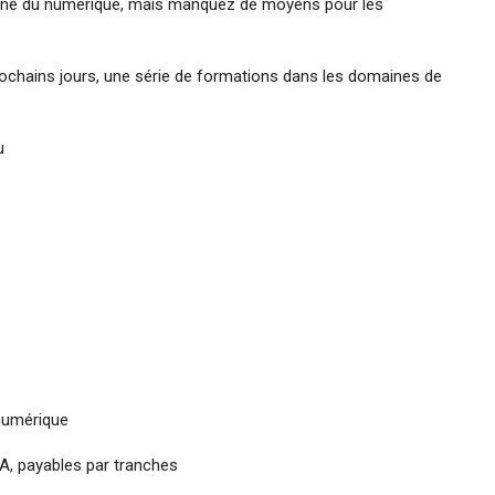
aine du numérique, mais manquez de moyens pour les
ochains jours, une série de formations dans les domaines de
u
 numérique
FA, payables par tranches