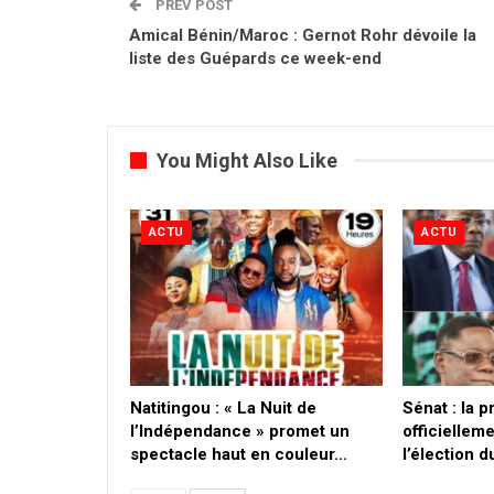
PREV POST
Amical Bénin/Maroc : Gernot Rohr dévoile la
liste des Guépards ce week-end
You Might Also Like
ACTU
ACTU
​Natitingou : « La Nuit de
Sénat : la 
l’Indépendance » promet un
officielleme
spectacle haut en couleur…
l’élection 