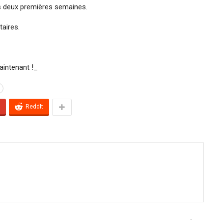
es deux premières semaines.
taires.
intenant !_
ReddIt