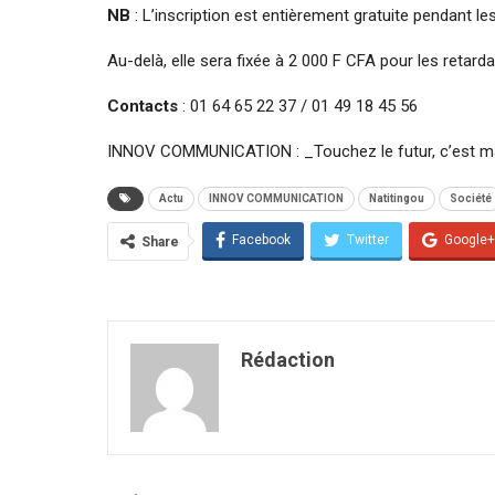
NB
: L’inscription est entièrement gratuite pendant l
Au-delà, elle sera fixée à 2 000 F CFA pour les retarda
Contacts
: 01 64 65 22 37 / 01 49 18 45 56
INNOV COMMUNICATION : _Touchez le futur, c’est ma
Actu
INNOV COMMUNICATION
Natitingou
Société
Facebook
Twitter
Google+
Share
Rédaction