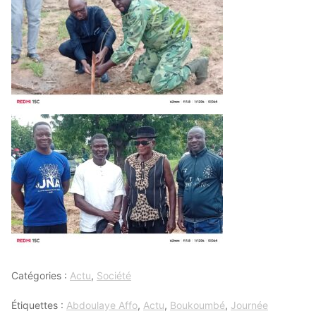
Catégories :
Actu
,
Société
Étiquettes :
Abdoulaye Affo
,
Actu
,
Boukoumbé
,
Journée