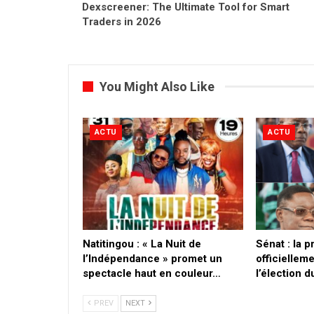
Dexscreener: The Ultimate Tool for Smart
Traders in 2026
You Might Also Like
ACTU
ACTU
​Natitingou : « La Nuit de
Sénat : la 
l’Indépendance » promet un
officielleme
spectacle haut en couleur…
l’élection 
PREV
NEXT