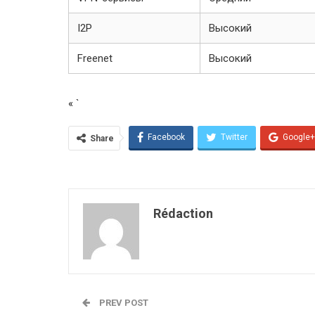
I2P
Высокий
Freenet
Высокий
« `
Facebook
Twitter
Google+
Share
Rédaction
PREV POST