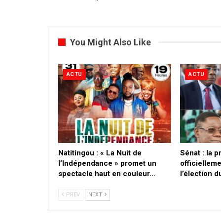
You Might Also Like
ACTU
ACTU
​Natitingou : « La Nuit de
Sénat : la 
l’Indépendance » promet un
officielleme
spectacle haut en couleur…
l’élection 
PREV
NEXT