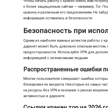
Чтобы начать работу с кракен онион, вам потреб
к более защищенным сайтам — например, Tor. Пос
кракену и различным его предложениям. Не забу
информация оставалась в безопасности.
Безопасность при испо
Одним из наиболее важных аспектов работы с кр
даркнет может быть довольно опасным местом, 
предосторожности. Используйте VPN для дополни
информацией с незнакомыми людьми.
Распространенные ошибки п
Многие пользователи совершают ошибки, которые
блокировке их аккаунта. Некоторые из самых ча
на ресурсы без VPN и незнание о рисках мошенни
активностью в даркнете.
Ссылки кракен тор на 2026 г