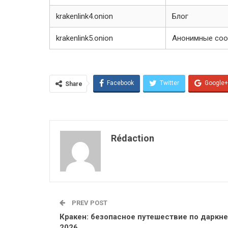
krakenlink4.onion
Блог
krakenlink5.onion
Анонимные со
Facebook
Twitter
Google+
Share
Rédaction
PREV POST
Кракен: безопасное путешествие по даркне
2026