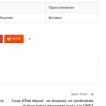
Приостановлен
общения
Активен
ReddIt
NEXT POST
ту
Coup d’État déjoué : un douanier, un syndicaliste
et deux autres personnes jugés à la CRIET