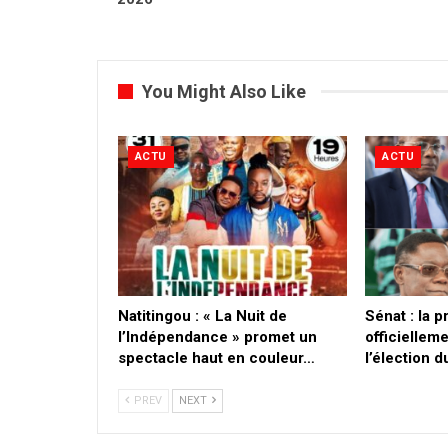
You Might Also Like
ACTU
ACTU
​Natitingou : « La Nuit de
Sénat : la 
l’Indépendance » promet un
officielleme
spectacle haut en couleur…
l’élection 
PREV
NEXT