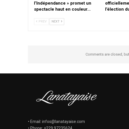
l’Indépendance » promet un
officielleme
spectacle haut en couleur…
l’élection 
PREV
NEXT
Comments are closed, bu
• Email: infos@lanatayaise.com
• Phone: +229 97235624