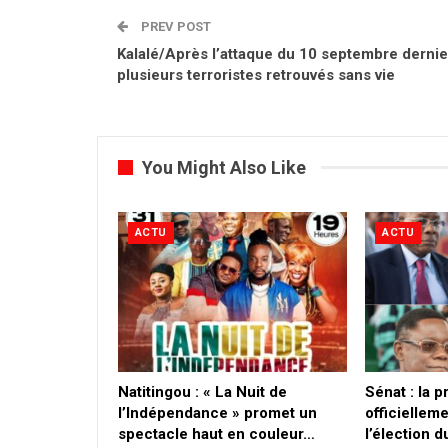
PREV POST
Kalalé/Après l’attaque du 10 septembre dernier
plusieurs terroristes retrouvés sans vie
You Might Also Like
ACTU
ACTU
​Natitingou : « La Nuit de
Sénat : la 
l’Indépendance » promet un
officielleme
spectacle haut en couleur…
l’élection 