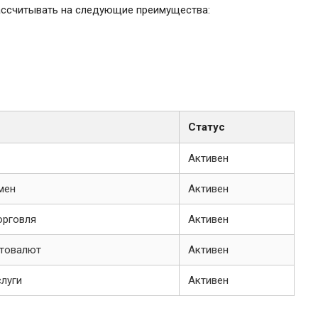
ассчитывать на следующие преимущества:
Статус
Активен
мен
Активен
орговля
Активен
птовалют
Активен
луги
Активен