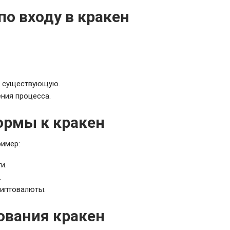
о входу в кракен
же существующую.
ения процесса.
ормы к кракен
ример:
и.
.
риптовалюты.
ования кракен