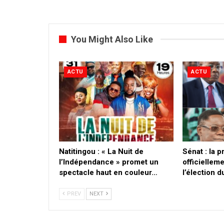
You Might Also Like
ACTU
ACTU
​Natitingou : « La Nuit de
Sénat : la 
l’Indépendance » promet un
officielleme
spectacle haut en couleur…
l’élection 
PREV
NEXT