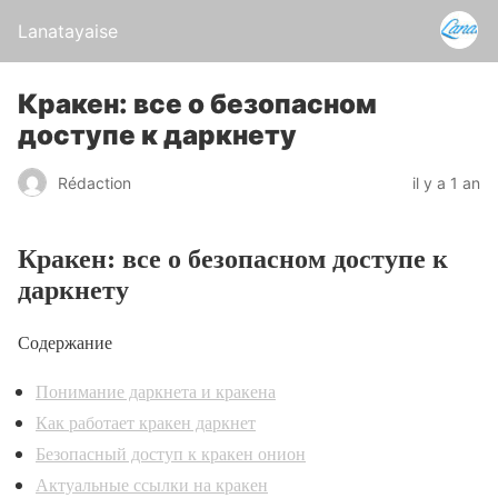
Lanatayaise
Кракен: все о безопасном
доступе к даркнету
Rédaction
il y a 1 an
Кракен: все о безопасном доступе к
даркнету
Содержание
Понимание даркнета и кракена
Как работает кракен даркнет
Безопасный доступ к кракен онион
Актуальные ссылки на кракен