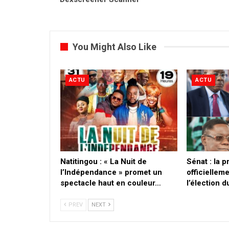
You Might Also Like
ACTU
ACTU
​Natitingou : « La Nuit de
Sénat : la 
l’Indépendance » promet un
officielleme
spectacle haut en couleur…
l’élection 
PREV
NEXT