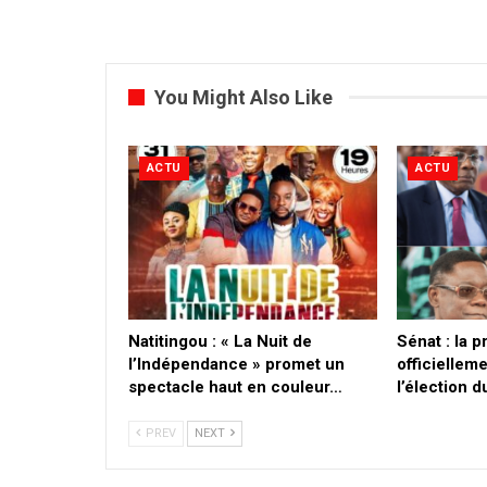
You Might Also Like
ACTU
ACTU
​Natitingou : « La Nuit de
Sénat : la 
l’Indépendance » promet un
officielleme
spectacle haut en couleur…
l’élection 
PREV
NEXT