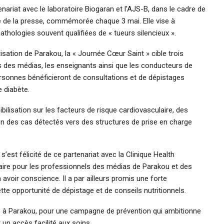
enariat avec le laboratoire Biogaran et l’AJS-B, dans le cadre de
rté de la presse, commémorée chaque 3 mai. Elle vise à
athologies souvent qualifiées de « tueurs silencieux ».
tisation de Parakou, la « Journée Cœur Saint » cible trois
s des médias, les enseignants ainsi que les conducteurs de
ersonnes bénéficieront de consultations et de dépistages
e diabète.
ilisation sur les facteurs de risque cardiovasculaire, des
on des cas détectés vers des structures de prise en charge
s’est félicité de ce partenariat avec la Clinique Health
lutaire pour les professionnels des médias de Parakou et des
voir conscience. Il a par ailleurs promis une forte
cette opportunité de dépistage et de conseils nutritionnels.
6 à Parakou, pour une campagne de prévention qui ambitionne
 un accès facilité aux soins.