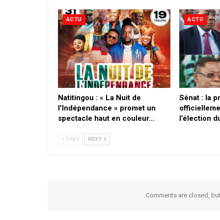
ACTU
ACTU
​Natitingou : « La Nuit de
Sénat : la 
l’Indépendance » promet un
officielleme
spectacle haut en couleur…
l’élection 
PREV
NEXT
Comments are closed, bu