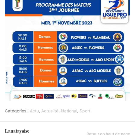
Catégories :
Actu
,
Actualité
,
National
,
Sport
Lanatayaise
Retour en haut de page