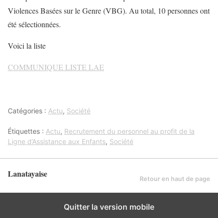
Violences Basées sur le Genre (VBG). Au total, 10 personnes ont
été sélectionnées.
Voici la liste
COMMUNIQUE LISTE LAE
Catégories :
Actu
,
Société
Étiquettes :
Actu
,
Recrutement du personnel au profit de la
Ligne d’Assistance aux Enfants
,
Société
Lanatayaise
Retour en haut de page
Quitter la version mobile