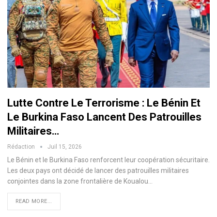
Lutte Contre Le Terrorisme : Le Bénin Et
Le Burkina Faso Lancent Des Patrouilles
Militaires…
Rédaction
Juil 15, 2026
Le Bénin et le Burkina Faso renforcent leur coopération sécuritaire.
Les deux pays ont décidé de lancer des patrouilles militaires
conjointes dans la zone frontalière de Koualou…
READ MORE...