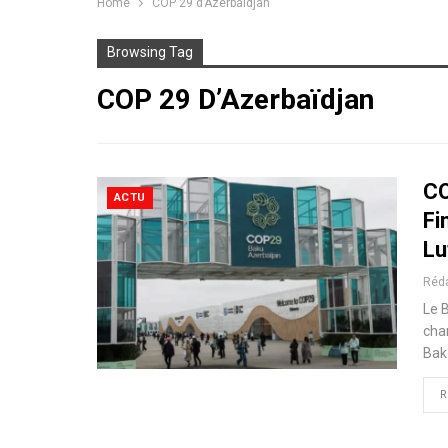
Home
COP 29 d’Azerbaïdjan
Browsing Tag
COP 29 D’Azerbaïdjan
CO
ACTU
Fi
Lu
Réd
Le 
cha
Bak
R