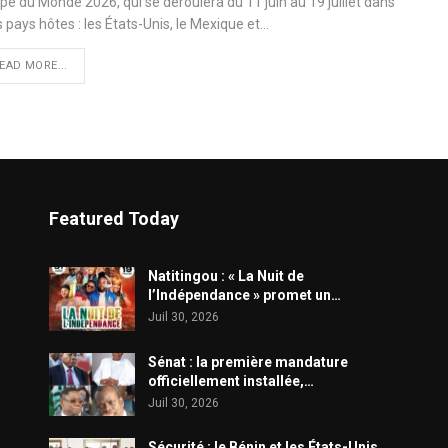
pe du Monde 2026, qui se déroulera du 11 juin au 19 juillet dans
s pays hôtes : les États-Unis, le Mexique et…
EAD MORE...
Featured Today
​Natitingou : « La Nuit de
l’Indépendance » promet un…
Juil 30, 2026
Sénat : la première mandature
officiellement installée,…
Juil 30, 2026
Sécurité : le Bénin et les États-Unis