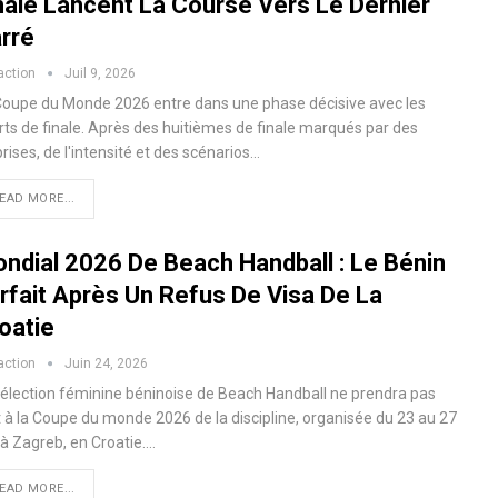
nale Lancent La Course Vers Le Dernier
rré
action
Juil 9, 2026
Coupe du Monde 2026 entre dans une phase décisive avec les
rts de finale. Après des huitièmes de finale marqués par des
rises, de l'intensité et des scénarios…
EAD MORE...
ndial 2026 De Beach Handball : Le Bénin
rfait Après Un Refus De Visa De La
oatie
action
Juin 24, 2026
sélection féminine béninoise de Beach Handball ne prendra pas
t à la Coupe du monde 2026 de la discipline, organisée du 23 au 27
 à Zagreb, en Croatie.…
EAD MORE...