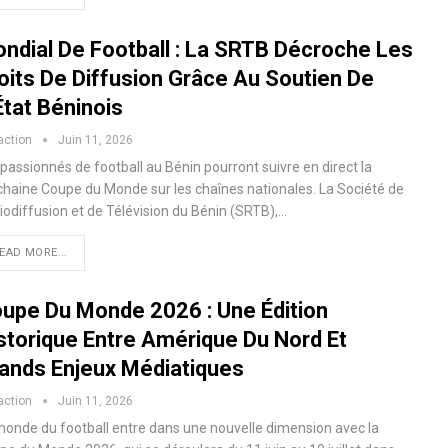
ndial De Football : La SRTB Décroche Les
oits De Diffusion Grâce Au Soutien De
État Béninois
action
Juin 11, 2026
passionnés de football au Bénin pourront suivre en direct la
chaine Coupe du Monde sur les chaînes nationales. La Société de
iodiffusion et de Télévision du Bénin (SRTB),…
EAD MORE...
upe Du Monde 2026 : Une Édition
storique Entre Amérique Du Nord Et
ands Enjeux Médiatiques
action
Juin 11, 2026
monde du football entre dans une nouvelle dimension avec la