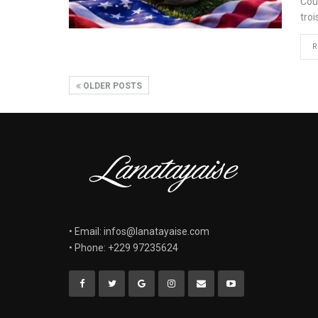
Cou
troi
R
OLDER POSTS
• Email: infos@lanatayaise.com
• Phone: +229 97235624