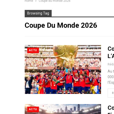
Home
Coupe du monde 2026
Browsing Tag
Coupe Du Monde 2026
Co
ACTU
L’
Réd
Au 
000
l'E
R
Co
ACTU