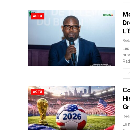
Mo
ACTU
Dr
L’
Réd
Les 
pro
Rad
R
Co
ACTU
Hi
Gr
Réd
Le 