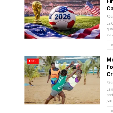
Fi
Ca
Réd
La 
qua
surp
R
Mo
ACTU
Fo
Cr
Réd
La 
par
juin
R