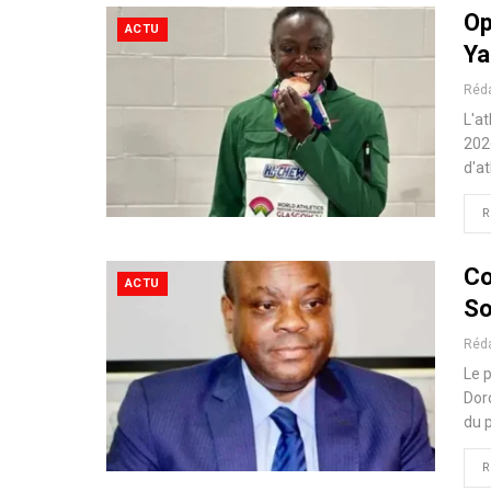
Op
ACTU
Ya
Réd
L'at
202
d'at
R
Co
ACTU
So
Réd
Le p
Doro
du 
R