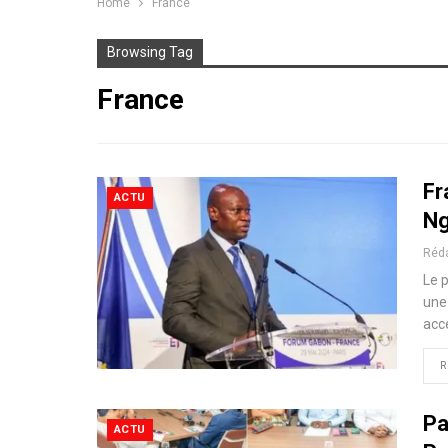
Home
France
Browsing Tag
France
Fr
ACTU
Ng
Réd
Le 
une 
acc
R
Pa
ACTU