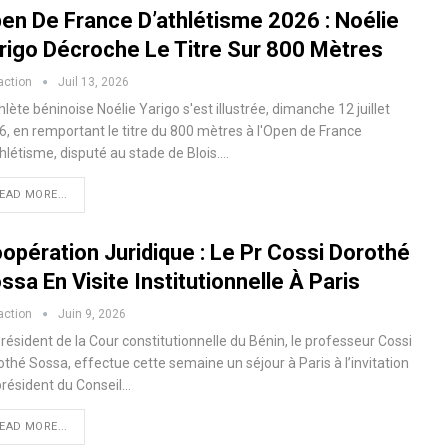
en De France D’athlétisme 2026 : Noélie
rigo Décroche Le Titre Sur 800 Mètres
action
Juil 13, 2026
hlète béninoise Noélie Yarigo s'est illustrée, dimanche 12 juillet
6, en remportant le titre du 800 mètres à l'Open de France
hlétisme, disputé au stade de Blois.…
EAD MORE...
opération Juridique : Le Pr Cossi Dorothé
ssa En Visite Institutionnelle À Paris
action
Juin 9, 2026
résident de la Cour constitutionnelle du Bénin, le professeur Cossi
thé Sossa, effectue cette semaine un séjour à Paris à l’invitation
président du Conseil…
EAD MORE...