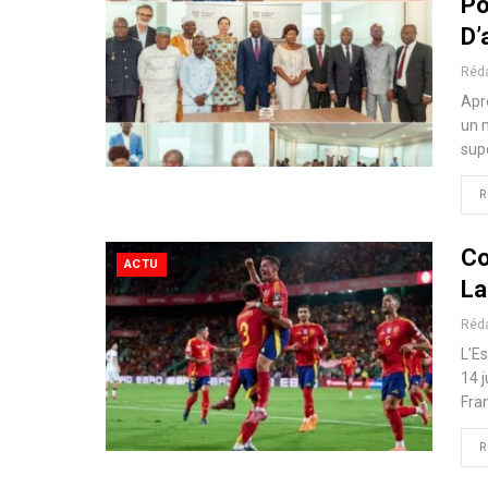
Po
D’
Réd
Apr
un m
sup
R
Co
ACTU
La
Réd
L’E
14 j
Fra
R