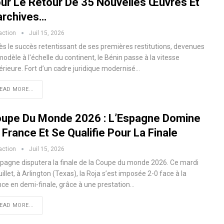
ur Le Retour De 35 Nouvelles Œuvres Et
archives…
action
Juil 15, 2026
ès le succès retentissant de ses premières restitutions, devenues
odèle à l'échelle du continent, le Bénin passe à la vitesse
érieure. Fort d’un cadre juridique modernisé…
EAD MORE...
upe Du Monde 2026 : L’Espagne Domine
 France Et Se Qualifie Pour La Finale
action
Juil 15, 2026
spagne disputera la finale de la Coupe du monde 2026. Ce mardi
uillet, à Arlington (Texas), la Roja s’est imposée 2-0 face à la
nce en demi-finale, grâce à une prestation…
EAD MORE...