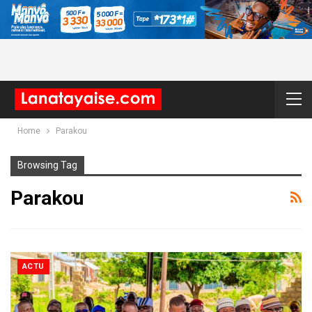
Home
Parakou
Browsing Tag
Parakou
ACTU