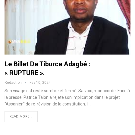
Le Billet De Tiburce Adagbé :
« RUPTURE ».
Rédaction
Fév 10, 2024
Son visage est resté sombre et fermé. Sa voix, monocorde. Face à
la presse, Patrice Talon a rejeté son implication dans le projet
"Assanien" de re-révision de la constitution. Il
…
READ MORE...