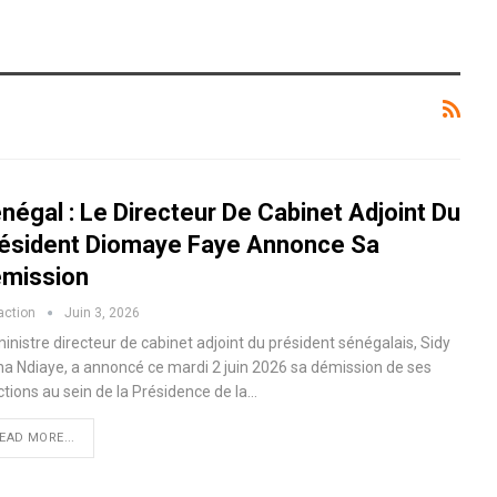
négal : Le Directeur De Cabinet Adjoint Du
ésident Diomaye Faye Annonce Sa
mission
action
Juin 3, 2026
inistre directeur de cabinet adjoint du président sénégalais, Sidy
ha Ndiaye, a annoncé ce mardi 2 juin 2026 sa démission de ses
ctions au sein de la Présidence de la…
EAD MORE...