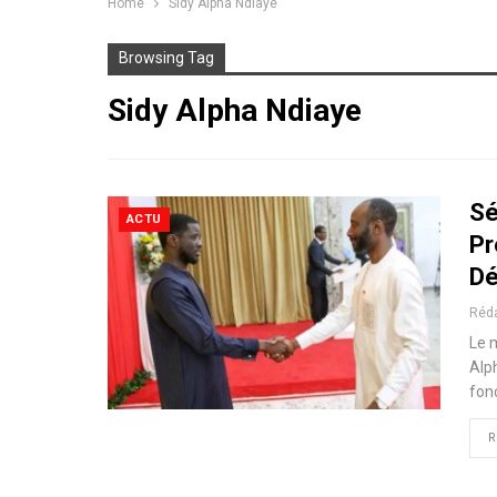
Home
Sidy Alpha Ndiaye
Browsing Tag
Sidy Alpha Ndiaye
Sé
ACTU
Pr
Dé
Réd
Le m
Alp
fon
R