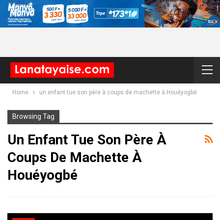
Home
un enfant tue son père à coups de machette à Houéyogbé
Browsing Tag
Un Enfant Tue Son Père À
Coups De Machette À
Houéyogbé