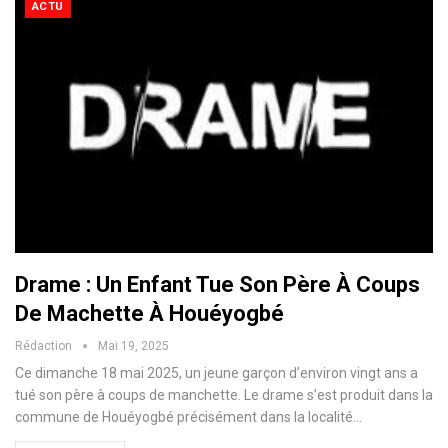
ACTU
Drame : Un Enfant Tue Son Père À Coups
De Machette À Houéyogbé
Rédaction
Mai 19, 2025
Ce dimanche 18 mai 2025, un jeune garçon d’environ vingt ans a
tué son père à coups de manchette. Le drame s’est produit dans la
commune de Houéyogbé précisément dans la localité…