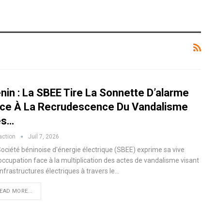
nin : La SBEE Tire La Sonnette D’alarme
ce À La Recrudescence Du Vandalisme
es…
action
Juil 7, 2026
Société béninoise d'énergie électrique (SBEE) exprime sa vive
occupation face à la multiplication des actes de vandalisme visant
infrastructures électriques à travers le…
EAD MORE...