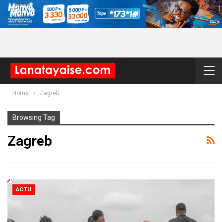
Home
Zagreb
Browsing Tag
Zagreb
ACTU