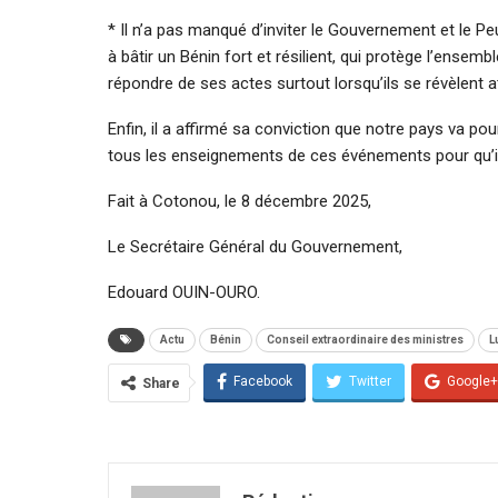
* Il n’a pas manqué d’inviter le Gouvernement et le Pe
à bâtir un Bénin fort et résilient, qui protège l’ens
répondre de ses actes surtout lorsqu’ils se révèlent a
Enfin, il a affirmé sa conviction que notre pays va po
tous les enseignements de ces événements pour qu’il
Fait à Cotonou, le 8 décembre 2025,
Le Secrétaire Général du Gouvernement,
Edouard OUIN-OURO.
Actu
Bénin
Conseil extraordinaire des ministres
L
Facebook
Twitter
Google+
Share