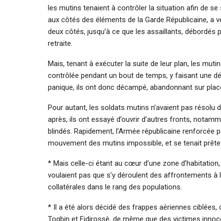
les mutins tenaient à contrôler la situation afin de se
aux côtés des éléments de la Garde Républicaine, a v
deux côtés, jusqu’à ce que les assaillants, débordés 
retraite.
Mais, tenant à exécuter la suite de leur plan, les mutin
contrôlée pendant un bout de temps, y faisant une décl
panique, ils ont donc décampé, abandonnant sur place 
Pour autant, les soldats mutins n’avaient pas résolu d
après, ils ont essayé d’ouvrir d’autres fronts, notamm
blindés. Rapidement, l’Armée républicaine renforcée p
mouvement des mutins impossible, et se tenait prête à
* Mais celle-ci étant au cœur d’une zone d’habitati
voulaient pas que s’y déroulent des affrontements à 
collatérales dans le rang des populations.
* Il a été alors décidé des frappes aériennes ciblées,
Togbin et Fidjrossè, de même que des victimes innoce