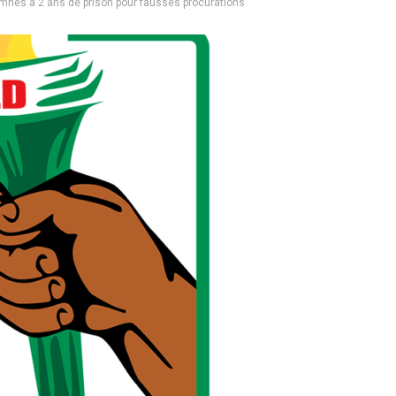
amnés à 2 ans de prison pour fausses procurations