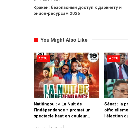
Кракен: безопасный доступ к даркнету и
онион-ресурсам 2026
You Might Also Like
ACTU
ACTU
​Natitingou : « La Nuit de
Sénat : la 
l’Indépendance » promet un
officielleme
spectacle haut en couleur…
l’élection 