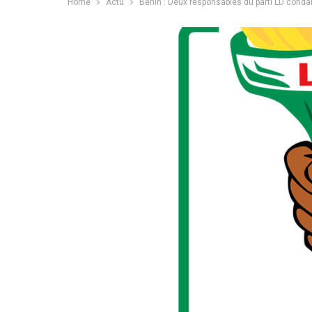
Home
Actu
Bénin : Deux responsables du parti LD cond