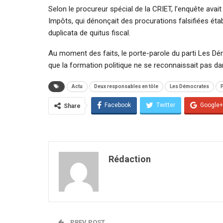
Selon le procureur spécial de la CRIET, l’enquête avai
Impôts, qui dénonçait des procurations falsifiées éta
duplicata de quitus fiscal.
Au moment des faits, le porte-parole du parti Les Dé
que la formation politique ne se reconnaissait pas dan
Actu
Deux responsables en tôle
Les Démocrates
P
Facebook
Twitter
Google+
Share
Rédaction
PREV POST