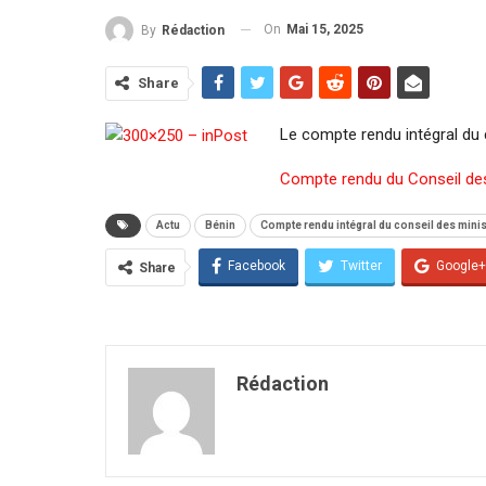
On
Mai 15, 2025
By
Rédaction
Share
Le compte rendu intégral du 
Compte rendu du Conseil des
Actu
Bénin
Compte rendu intégral du conseil des mini
Facebook
Twitter
Google+
Share
Rédaction