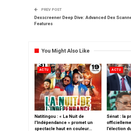
PREV POST
Dexscreener Deep Dive: Advanced Dex Scann
Features
You Might Also Like
ACTU
ACTU
​Natitingou : « La Nuit de
Sénat : la 
l’Indépendance » promet un
officielleme
spectacle haut en couleur…
l’élection 