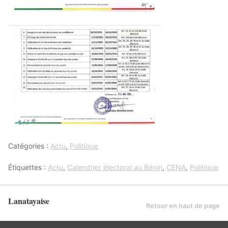
Catégories :
Actu
,
Politique
Étiquettes :
Actu
,
Calendrier électoral au Bénin
,
CENA
,
Politique
Lanatayaise
Retour en haut de page