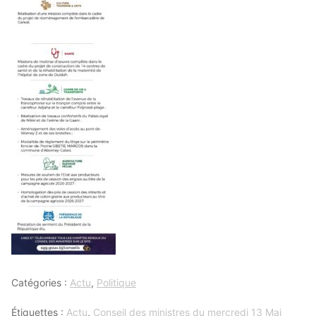
Catégories :
Actu
,
Politique
Étiquettes :
Actu
,
Conseil des ministres du mercredi 13 Mai