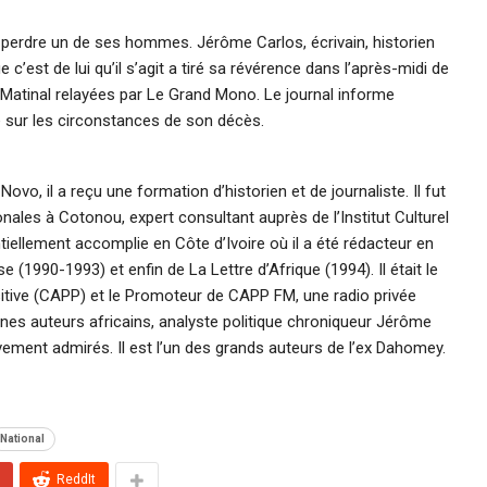
 perdre un de ses hommes. Jérôme Carlos, écrivain, historien
e c’est de lui qu’il s’agit a tiré sa révérence dans l’après-midi de
e Matinal relayées par Le Grand Mono. Le journal informe
 sur les circonstances de son décès.
o, il a reçu une formation d’historien et de journaliste. Il fut
nales à Cotonou, expert consultant auprès de l’Institut Culturel
ntiellement accomplie en Côte d’Ivoire où il a été rédacteur en
(1990-1993) et enfin de La Lettre d’Afrique (1994). Il était le
sitive (CAPP) et le Promoteur de CAPP FM, une radio privée
es auteurs africains, analyste politique chroniqueur Jérôme
vement admirés. Il est l’un des grands auteurs de l’ex Dahomey.
National
ReddIt