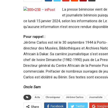
La presse béninoise vient de
et journaliste béninois puisqu
ce lundi 15 janvier 2024, selon les informations de L
qu’aucune information n’est encore rendue disponible
Pour rappel :
Jérôme Carlos est né le 30 septembre 1944 à Porto- Nov
directeur des Musées, Bibliothèques et Archives Natio
Africain à Dakar. Sa carrière journalistique s’est esse
chef de Ivoire Dimanche (1982-1990) puis de La Presse 
Directeur général du Centre Africain de la Pensée Po
commerciale. Préfacier de nombreux ouvrages de jeun
Carlos est idolâtré au Bénin. Ses textes sont excessi
Oncle Sam
Actu
Chroniqueur
Jérôme Carlos
Journaliste
Facebook
Twitter
Google+
Share