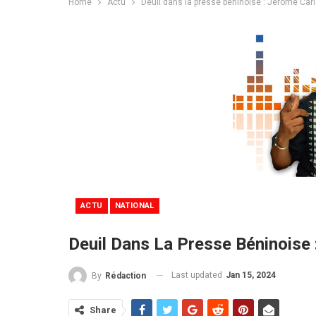
Home
Actu
Deuil dans la presse béninoise : Jérôme Carl
ACTU
NATIONAL
Deuil Dans La Presse Béninoise 
Last updated
Jan 15, 2024
By
Rédaction
Share