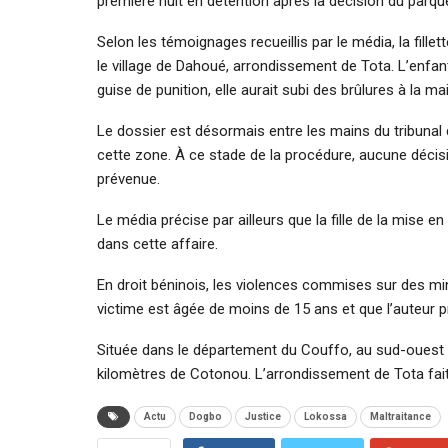
première nuit en détention après la décision du parque
Selon les témoignages recueillis par le média, la fillet
le village de Dahoué, arrondissement de Tota. L’enfa
guise de punition, elle aurait subi des brûlures à la 
Le dossier est désormais entre les mains du tribunal
cette zone. À ce stade de la procédure, aucune décisio
prévenue.
Le média précise par ailleurs que la fille de la mise e
dans cette affaire.
En droit béninois, les violences commises sur des min
victime est âgée de moins de 15 ans et que l’auteur
Située dans le département du Couffo, au sud-ouest
kilomètres de Cotonou. L’arrondissement de Tota fait
Actu
Dogbo
Justice
Lokossa
Maltraitance