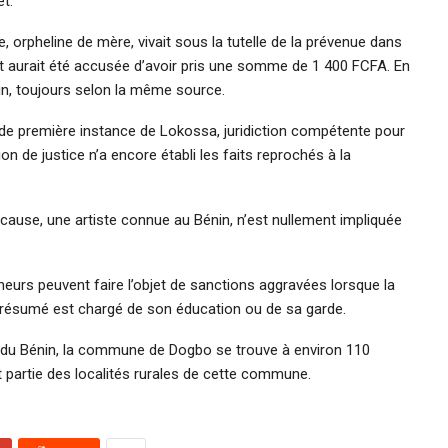
t.
te, orpheline de mère, vivait sous la tutelle de la prévenue dans
nt aurait été accusée d’avoir pris une somme de 1 400 FCFA. En
main, toujours selon la même source.
 de première instance de Lokossa, juridiction compétente pour
n de justice n’a encore établi les faits reprochés à la
n cause, une artiste connue au Bénin, n’est nullement impliquée
eurs peuvent faire l’objet de sanctions aggravées lorsque la
 présumé est chargé de son éducation ou de sa garde.
 du Bénin, la commune de Dogbo se trouve à environ 110
 partie des localités rurales de cette commune.