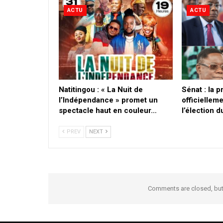
ACTU
ACTU
​Natitingou : « La Nuit de
Sénat : la 
l’Indépendance » promet un
officielleme
spectacle haut en couleur…
l’élection 
PREV
NEXT
Comments are closed, bu