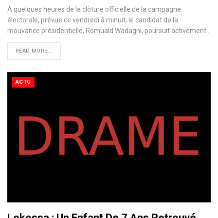
À quelques heures de la clôture officielle de la campagne
électorale, prévue ce vendredi à minuit, le candidat de la
mouvance présidentielle, Romuald Wadagni, poursuit activement…
READ MORE...
ACTU
Lokossa : Un Enfant De 7 Ans Retrouvé