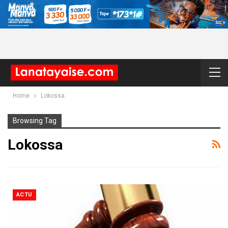
Home
Lokossa
Browsing Tag
Lokossa
ACTU